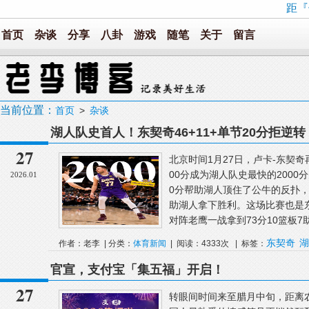
距『
首页
杂谈
分享
八卦
游戏
随笔
关于
留言
当前位置：
首页
>
杂谈
湖人队史首人！东契奇46+11+单节20分拒逆转
27
北京时间1月27日，卢卡-东契奇
00分成为湖人队史最快的200
2026.01
0分帮助湖人顶住了公牛的反扑，全
助湖人拿下胜利。这场比赛也是
对阵老鹰一战拿到73分10篮板7助攻
东契奇
湖
作者：老李 | 分类：
体育新闻
| 阅读：4333次 | 标签：
官宣，支付宝「集五福」开启！
27
转眼间时间来至腊月中旬，距离