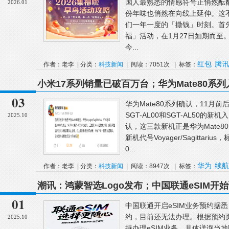
国人最熟悉的情感符号正悄然酝
2026.01
份年味也悄然在向线上延伸。这
们一年一度的「撒钱」时刻。首
福」活动，在1月27日如期而至
今...
红包
腾讯
作者：老李 | 分类：
科技新闻
| 阅读：7051次 | 标签：
小米17系列销量已破百万台；华为Mate80系列
市；2025年全国观影人次破10亿
03
华为Mate80系列确认，11月前
SGT-AL00和SGT-AL50的
2025.10
认，这三款新机正是华为Mate8
新机代号Voyager/Sagittar
0...
华为
续航
作者：老李 | 分类：
科技新闻
| 阅读：8947次 | 标签：
潮讯：鸿蒙智选Logo发布；中国联通eSIM
全事故；苹果发布iOS 26.0.1正式版更新
01
中国联通开启eSIM业务预约据悉
约，目前还无法办理。根据预约页
2025.10
持办理eSIM业务，具体详询当地