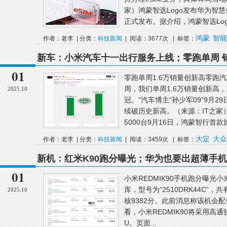
家）鸿蒙智选Logo发布华为智慧
正式发布。据介绍，鸿蒙智选Logo
鸿蒙
智能
作者：老李 | 分类：
科技新闻
| 阅读：3677次 | 标签：
新车：小米汽车十一出行服务上线；零跑单周 销
15000台；一汽大众抽新车免费开一年
01
零跑单周1.6万销量创新高零跑汽
周，我们单周1.6万销量创新高
2025.10
冠。”汽车博主“孙少军09”9月2
续破历史新高。（来源：IT之家
5000台9月16日，鸿蒙智行首款旅
大定
大众
作者：老李 | 分类：
科技新闻
| 阅读：3459次 | 标签：
新机：红米K90跑分曝光；华为也要出超薄手机；O
耀Magic8 Pro真机长这样
01
小米REDMIK90手机跑分曝光小米R
库，型号为“2510DRK44C”
2025.10
核9382分。此前消息称该机会配
看，小米REDMIK90将采用高通骁
U。页面...