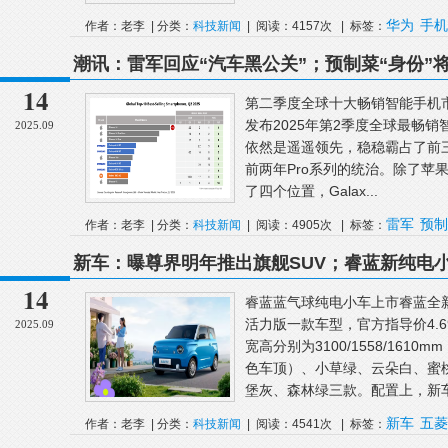
华为
手机
作者：老李 | 分类：
科技新闻
| 阅读：4157次 | 标签：
潮讯：雷军回应“汽车黑公关”；预制菜“身份”将迎
了；OriginOS6互联升级
14
第二季度全球十大畅销智能手机市场调研
发布2025年第2季度全球最畅销智
2025.09
依然是遥遥领先，稳稳霸占了前三位
前两年Pro系列的统治。除了苹
了四个位置，Galax...
雷军
预制
作者：老李 | 分类：
科技新闻
| 阅读：4905次 | 标签：
列
新车：曝尊界明年推出旗舰SUV；睿蓝新纯电小车4
车图曝光；追觅汽车宣布完成首轮融资
14
睿蓝蓝气球纯电小车上市睿蓝全
活力版一款车型，官方指导价4.6
2025.09
宽高分别为3100/1558/161
色车顶）、小草绿、云朵白、蜜
堡灰、森林绿三款。配置上，新车提供
新车
五菱
作者：老李 | 分类：
科技新闻
| 阅读：4541次 | 标签：