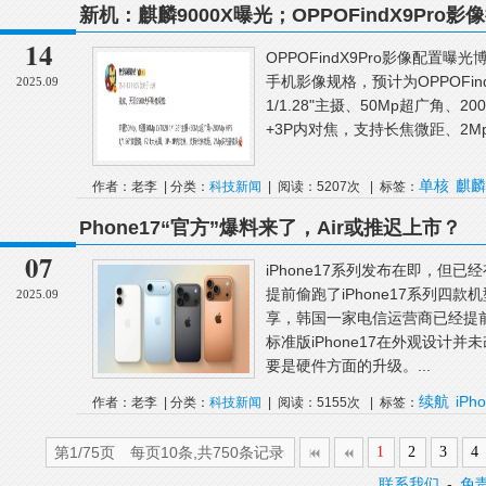
新机：麒麟9000X曝光；OPPOFindX9Pro
一大波国产Air手机要来了
14
OPPOFindX9Pro影像配置
手机影像规格，预计为OPPOFindX
2025.09
1/1.28"主摄、50Mp超广角、200
+3P内对焦，支持长焦微距、2Mp
单核
麒麟
作者：老李 | 分类：
科技新闻
| 阅读：5207次 | 标签：
Phone17“官方”爆料来了，Air或推迟上市？
07
iPhone17系列发布在即，但
提前偷跑了iPhone17系列四款
2025.09
享，韩国一家电信运营商已经提前“
标准版iPhone17在外观设计并
要是硬件方面的升级。...
续航
iPho
作者：老李 | 分类：
科技新闻
| 阅读：5155次 | 标签：
迟
第1/75页 每页10条,共750条记录
1
2
3
4
联系我们
-
免