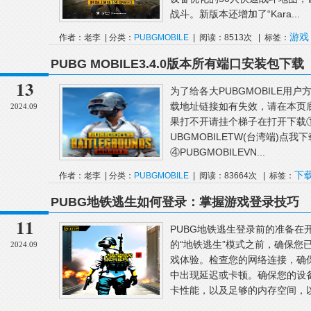
战斗。新版本还增加了“Kara...
游戏
作者：老李 | 分类：
PUBGMOBILE
| 阅读：8513次 | 标签：
些
PUBG MOBILE3.4.0版本所有端口安装包下载
13
为了给各大PUBGMOBILE用
载地址链接如有失效，请在本页
2024.09
果打不开请挂个梯子在打开下载①PU
UBGMOBILETW(台湾端)点我下
④PUBGMOBILEVN...
下
作者：老李 | 分类：
PUBGMOBILE
| 阅读：83664次 | 标签：
端
台湾端
安装包
PUBG地铁逃生如何登录：掌握游戏登录技巧
11
PUBG地铁逃生登录前的准备在
的“地铁逃生”模式之前，确保您
2024.09
戏体验。检查您的网络连接，确
中出现延迟或卡顿。确保您的设
卡性能，以及足够的内存空间，以