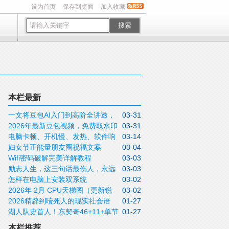
设为首页
保存到桌面
加入收藏
搜索
本栏最新
一文将豆包AI入门到高阶全讲透，
03-31
2026年最新豆包视频，免费取水印
03-31
收藏待用
电脑卡顿、开机慢、发热、软件响
03-14
方法实操指南
妇女节正能量朋友圈祝福文案
03-04
应迟钝怎么办？关闭这5个设置不用重装，
Wifi密码破解完美详解教程
03-03
2026三月八日女神节说说带非常漂亮的女
这些问题全可解决
励志人生，这三句话最伤人，永远
03-03
神节图片
怎样在电脑上安装双系统
03-02
不要说！
2026年 2月 CPU天梯图（更新锐
03-02
2026精辟到噎死人的现实社会语
01-27
龙9 9950X3D）
湖人队史首人！东契奇46+11+单节
01-27
录，句句道尽人性
20分拒逆转
本栏推荐