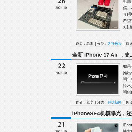
26
电脑
信。
2024.10
介绍
希望
X主
作者：老李 | 分类：
各种教程
| 阅
全新 iPhone 17 Air 
22
如果
推出
2024.10
明年
尚不
明錤
作者：老李 | 分类：
科技新闻
| 阅
尺寸
iPhoneSE4机模曝光，还
21
iP
博客M
2024.10