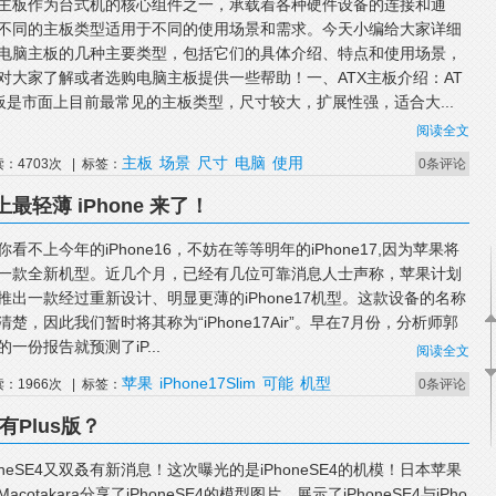
主板作为台式机的核心组件之一，承载着各种硬件设备的连接和通
不同的主板类型适用于不同的使用场景和需求。今天小编给大家详细
电脑主板的几种主要类型，包括它们的具体介绍、特点和使用场景，
对大家了解或者选购电脑主板提供一些帮助！一、ATX主板介绍：AT
板是市面上目前最常见的主板类型，尺寸较大，扩展性强，适合大...
阅读全文
主板
场景
尺寸
电脑
使用
读：4703次 | 标签：
0条评论
，史上最轻薄 iPhone 来了！
你看不上今年的iPhone16，不妨在等等明年的iPhone17,因为苹果将
一款全新机型。近几个月，已经有几位可靠消息人士声称，苹果计划
推出一款经过重新设计、明显更薄的iPhone17机型。这款设备的名称
清楚，因此我们暂时将其称为“iPhone17Air”。早在7月份，分析师郭
的一份报告就预测了iP...
阅读全文
苹果
iPhone17Slim
可能
机型
读：1966次 | 标签：
0条评论
有Plus版？
honeSE4又双叒有新消息！这次曝光的是iPhoneSE4的机模！日本苹果
acotakara分享了iPhoneSE4的模型图片，展示了iPhoneSE4与iPho