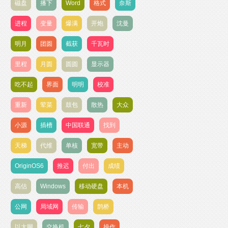
磁盘
播下
Word
格式
奈斯
进程
变量
爆满
开炮
沈曼
明月
团圆
截获
千瓦时
里程
月圆
圆圆
显示器
吃不起
界面
明明
校准
重新
荤菜
鼓包
散热
大众
小源
插槽
中国联通
找到
天梯
代维
单核
宽带
主动
OriginOS6
推迟
付出
成绩
高估
Windows
移动硬盘
本机
公网
局域网
传输
鹊桥
以太网
交换机
七夕
操作