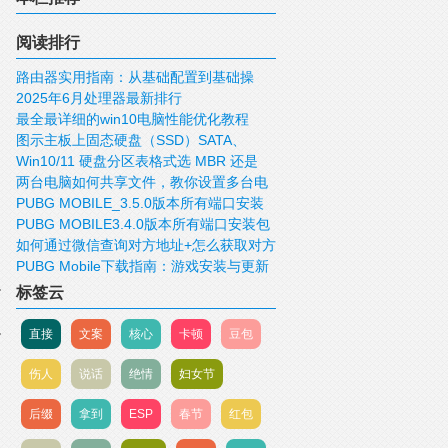
阅读排行
路由器实用指南：从基础配置到基础操
2025年6月处理器最新排行
作！
最全最详细的win10电脑性能优化教程
图示主板上固态硬盘（SSD）SATA、
Win10/11 硬盘分区表格式选 MBR 还是
mSATA、M.2、PCIE接口
两台电脑如何共享文件，教你设置多台电
GUID/GPT 好？
PUBG MOBILE_3.5.0版本所有端口安装
脑共享文件
PUBG MOBILE3.4.0版本所有端口安装包
包下载
如何通过微信查询对方地址+怎么获取对方
下载
PUBG Mobile下载指南：游戏安装与更新
IP，查询对方的位置
标签云
直接
文案
核心
卡顿
豆包
伤人
说话
绝情
妇女节
后缀
拿到
ESP
春节
红包