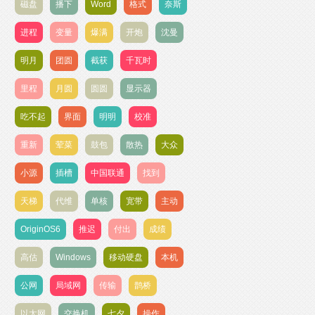
磁盘
播下
Word
格式
奈斯
进程
变量
爆满
开炮
沈曼
明月
团圆
截获
千瓦时
里程
月圆
圆圆
显示器
吃不起
界面
明明
校准
重新
荤菜
鼓包
散热
大众
小源
插槽
中国联通
找到
天梯
代维
单核
宽带
主动
OriginOS6
推迟
付出
成绩
高估
Windows
移动硬盘
本机
公网
局域网
传输
鹊桥
以太网
交换机
七夕
操作