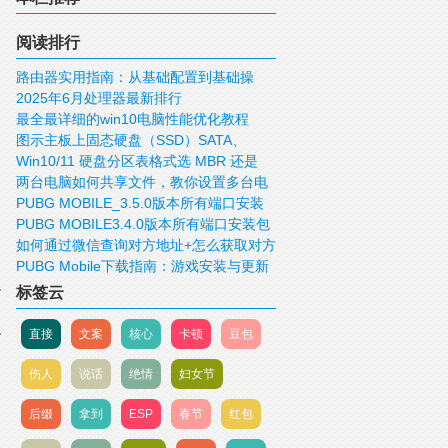
阅读排行
路由器实用指南：从基础配置到基础操
2025年6月处理器最新排行
作！
最全最详细的win10电脑性能优化教程
图示主板上固态硬盘（SSD）SATA、
Win10/11 硬盘分区表格式选 MBR 还是
mSATA、M.2、PCIE接口
两台电脑如何共享文件，教你设置多台电
GUID/GPT 好？
PUBG MOBILE_3.5.0版本所有端口安装
脑共享文件
PUBG MOBILE3.4.0版本所有端口安装包
包下载
如何通过微信查询对方地址+怎么获取对方
下载
PUBG Mobile下载指南：游戏安装与更新
IP，查询对方的位置
标签云
直接
文案
核心
卡顿
豆包
伤人
说话
绝情
妇女节
后缀
拿到
ESP
春节
红包