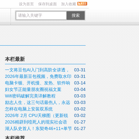
设为首页
保存到桌面
加入收藏
搜索
本栏最新
一文将豆包AI入门到高阶全讲透，
03-31
2026年最新豆包视频，免费取水印
03-31
收藏待用
电脑卡顿、开机慢、发热、软件响
03-14
方法实操指南
妇女节正能量朋友圈祝福文案
03-04
应迟钝怎么办？关闭这5个设置不用重装，
Wifi密码破解完美详解教程
03-03
2026三月八日女神节说说带非常漂亮的女
这些问题全可解决
励志人生，这三句话最伤人，永远
03-03
神节图片
怎样在电脑上安装双系统
03-02
不要说！
2026年 2月 CPU天梯图（更新锐
03-02
2026精辟到噎死人的现实社会语
01-27
龙9 9950X3D）
湖人队史首人！东契奇46+11+单节
01-27
录，句句道尽人性
20分拒逆转
本栏推荐