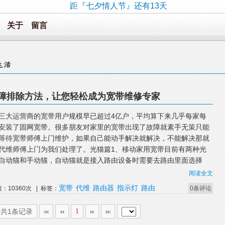
距『七夕情人节』还有13天
关于
留言
障排除方法，让您轻松成为宽带维修专家
三大运营商的宽带用户规模早已超过4亿户，平均算下来几乎每家每
安装了固网宽带。很多朋友对家里的宽带出现了故障就素手无策只能
等待宽带师傅上门维护，如果自己能动手解决就解决，不能解决那就
代维师傅上门为我们处理了。光猫篇1、移动家用宽带目前有两种光
自动猫和手动猫，自动猫就是接入路由设备时需要去路由里面选择
阅读全文
宽带
代维
路由器
指示灯
路由
读：10360次 | 标签：
0条评论
,共1条记录
1