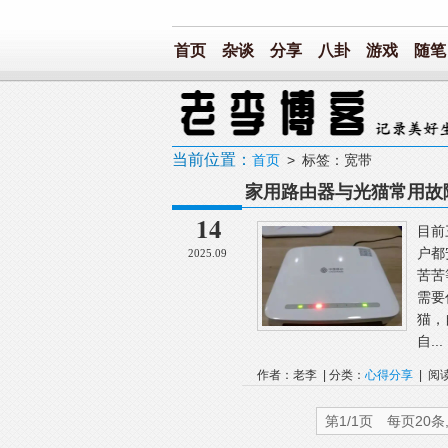
首页
杂谈
分享
八卦
游戏
随笔
当前位置：
首页
> 标签：宽带
家用路由器与光猫常用故
14
目前
户都
2025.09
苦苦
需要
猫，
自...
作者：老李 | 分类：
心得分享
| 阅
第1/1页 每页20条