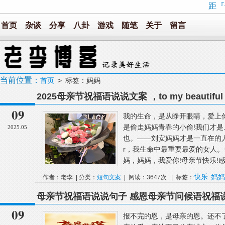
距『
首页
杂谈
分享
八卦
游戏
随笔
关于
留言
当前位置：
首页
> 标签：妈妈
2025母亲节祝福语说说文案 ，to my beautiful 
09
我的生命，是从睁开眼睛，爱上
是偷走妈妈青春的小偷!我们才是..
2025.05
也。——刘安妈妈才是一直在的人，爱她
r，我生命中最重要最爱的女人
妈，妈妈，我爱你!母亲节快乐!感.
快乐
妈妈
作者：老李 | 分类：
短句文案
| 阅读：3647次 | 标签：
母亲节祝福语说说句子 感恩母亲节问候语祝福
09
报不完的恩，是母亲的恩。还不