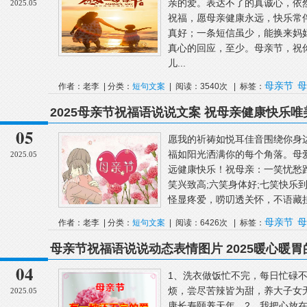
亲的爱。表达不了的真诚心，依
2025.05
祝福，愿母亲健康永远，快乐常
真好；一条短信虽少，能换来妈
真心的回应，至少。母亲节，祝
儿...
母亲节
母
作者：老李 | 分类：
短句文案
| 阅读：3540次 | 标签：
2025母亲节祝福语说说文案 祝母亲健康快乐唯
05
愿我的祈祷如悦耳佳音围绕你身
福如阳光洒满你的每个角落。母
2025.05
远健康快乐！祝母亲：一笑忧愁跑
笑兴致高;六笑身体好;七笑快乐到
怪显疼爱，唠叨透关怀，不语藏挂
母亲节
母
作者：老李 | 分类：
短句文案
| 阅读：6426次 | 标签：
母亲节祝福语说说动态表情图片 2025暖心暖
04
1、洗衣做饭忙不完，每日忙碌
烦，尝尽苦辣皆为甜，养大子女
2025.05
康长寿颐养天年。2、我把心放在