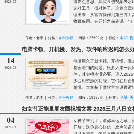
得差点意思。其实豆包视频去水
2026.03
选对工具、找对路子。这篇文章把
理出来，从官方操作到第三方工
收藏备用。在开始之前先说一句：
水印
视
作者：老李 | 分类：
各种教程
| 阅读：27692次 | 标签：
电脑卡顿、开机慢、发热、软件响应迟钝怎么办
些问题全可解决
14
电脑用久了就卡顿、开机慢、发
都会遇到的问题。很多人第一反
2026.03
件，其实根本没必要。进入2026年
少占用资源的功能，它们在后台
越慢。本文基于微软官方设置逻辑
电脑
关
作者：老李 | 分类：
各种教程
| 阅读：19335次 | 标签：
妇女节正能量朋友圈祝福文案 2026三月八日
片
04
女神节来到了，送你幸运之草，
开放；送你真心短信，欢声笑语
2026.03
可以不漂亮，但是不能没有味道