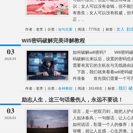
识；女人可以没有金钱，但不能
有善良；女人可以没有权威，但
正，...
女人
妇
作者：老李 | 分类：
短句文案
| 阅读：7776次 | 标签：
Wifi密码破解完美详解教程
03
如何破解wifi密码? Wifi密
码破解出来以后，设置的密码也
2026.03
需要有其它的主机在与无线路由
下面，我们就来看看wifi密
件准备 首先我们需要一个可用来
我们
破
作者：老李 | 分类：
各种教程
| 阅读：16149次 | 标签：
励志人生，这三句话最伤人，永远不要说！
03
语言，是一把双刃剑，能把人护
人如沐春风；一句狠话，让人心
2026.03
如何说话，彰显一个人的修养；
张嘴，就让人反感，心生厌倦。