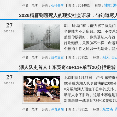
性能
游
作者：老李 | 分类：
心得分享
| 阅读：30140次 | 标签：
2026精辟到噎死人的现实社会语录，句句道尽
27
01、所谓门槛，能力够了就是
半是能力不足所致。02、不要
2026.01
羡慕你肠胃好，你羡慕别人有钱
好吃懒做，只因脸不一样，命运
个被捅！你之所以一无是处，就只是
别人
自
作者：老李 | 分类：
短句文案
| 阅读：7595次 | 标签：
湖人队史首人！东契奇46+11+单节20分拒逆转
27
北京时间1月27日，卢卡-东契奇
00分成为湖人队史最快的200
2026.01
0分帮助湖人顶住了公牛的反扑，全
助湖人拿下胜利。这场比赛也是
对阵老鹰一战拿到73分10篮板7助攻
东契奇
作者：老李 | 分类：
体育新闻
| 阅读：4381次 | 标签：