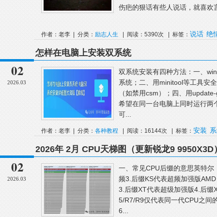
伤疤的狠话有些人说话，就喜欢言
说话
绝
作者：老李 | 分类：
励志人生
| 阅读：5390次 | 标签：
怎样在电脑上安装双系统
02
双系统安装有四种方法：一、wi
系统；二、用minitool等工具安
2026.03
（如禁用csm）；四、用update-g
希望在同一台电脑上同时运行两个操作
可...
安装
系
作者：老李 | 分类：
各种教程
| 阅读：16144次 | 标签：
区
2026年 2月 CPU天梯图（更新锐龙9 9950X3D
02
一、常见CPU后缀的意思英特尔：
频3.后缀KS代表超频加强版AM
2026.03
3.后缀XT代表超级加强版4.后缀X3D
5/R7/R9仅代表同一代CPU之间
6...